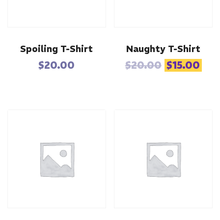
Spoiling T-Shirt
Naughty T-Shirt
Le
Le
$
20.00
$
20.00
$
15.00
prix
pri
initial
act
était :
est
$20.00.
$15