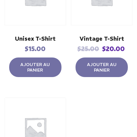
Unisex T-Shirt
Vintage T-Shirt
Le
Le
$
15.00
$
25.00
$
20.00
prix
pri
initial
act
AJOUTER AU
AJOUTER AU
PANIER
PANIER
était :
est
$25.00.
$20