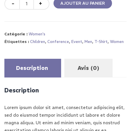
Quantity
AJOUTER AU PANIER
Catégorie :
Women's
Étiquettes :
Children
,
Conference
,
Event
,
Men
,
T-Shirt
,
Women
Description
Avis (0)
Description
Lorem ipsum dolor sit amet, consectetur adipiscing elit,
sed do eiusmod tempor incididunt ut labore et dolore
magna aliqua. Ut enim ad minim veniam, quis nostrud
exercitation ullamco laboris nisi ut aliquip ex ea