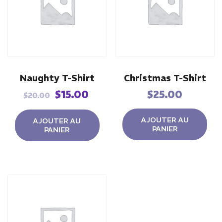
Naughty T-Shirt
Christmas T-Shirt
Le
Le
$
15.00
$
25.00
$
20.00
prix
prix
initial
actuel
AJOUTER AU
AJOUTER AU
PANIER
PANIER
était :
est :
$20.00.
$15.00.