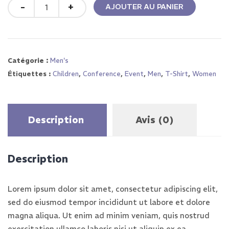
Quantity
AJOUTER AU PANIER
Catégorie :
Men's
Étiquettes :
Children
,
Conference
,
Event
,
Men
,
T-Shirt
,
Women
Description
Avis (0)
Description
Lorem ipsum dolor sit amet, consectetur adipiscing elit,
sed do eiusmod tempor incididunt ut labore et dolore
magna aliqua. Ut enim ad minim veniam, quis nostrud
exercitation ullamco laboris nisi ut aliquip ex ea