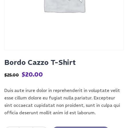
Bordo Cazzo T-Shirt
Le
Le
$
20.00
$
25.00
prix
prix
initial
actuel
Duis aute irure dolor in reprehenderit in voluptate velit
était :
est :
esse cillum dolore eu fugiat nulla pariatur. Excepteur
$25.00.
$20.00.
sint occaecat cupidatat non proident, sunt in culpa qui
officia deserunt mollit anim id est laborum.